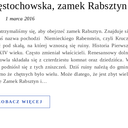
ęstochowska, zamek Rabsztyn
1 marca 2016
trzymaliśmy się, aby obejrzeć zamek Rabsztyn. Znajduje s
aś nazwa pochodzi Niemieckiego Rabenstein, czyli Kruc
pod skałą, na której wznoszą się ruiny. Historia Pierws
IV wieku. Często zmieniał właścicieli. Renesansowy dol
a składała się z czterdziestu komnat oraz dziedzińca.
 podniósł się z tych zniszczeń. Dziś ruiny należą do gmi
imo że chętnych było wielu. Może dlatego, że jest zbyt wie
ie Zamek Rabsztyn i…
ZOBACZ WIĘCEJ