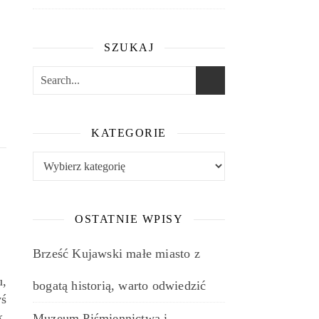
SZUKAJ
KATEGORIE
Kategorie
OSTATNIE WPISY
Brześć Kujawski małe miasto z
u,
bogatą historią, warto odwiedzić
yś
k.
Muzeum Piśmiennictwa i