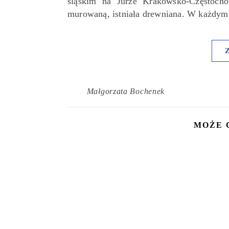
śląskim na Jurze Krakowsko-Częstoch
murowaną, istniała drewniana. W każdy
Małgorzata Bochenek
MOŻE 