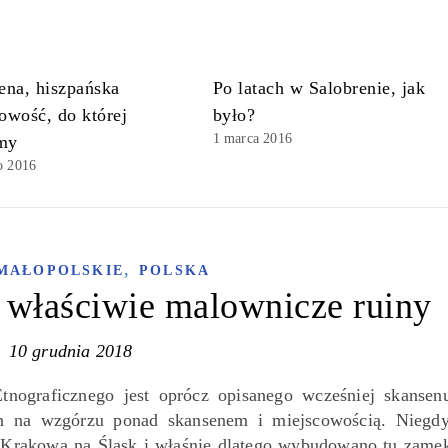
ena, hiszpańska
Po latach w Salobrenie, jak
owość, do której
było?
1 marca 2016
my
o 2016
,
MAŁOPOLSKIE
POLSKA
 właściwie malownicze ruiny
10 grudnia 2018
tnograficznego jest oprócz opisanego wcześniej skansen
n na wzgórzu ponad skansenem i miejscowością. Niegd
z Krakowa na Śląsk i właśnie dlatego wybudowano tu zame