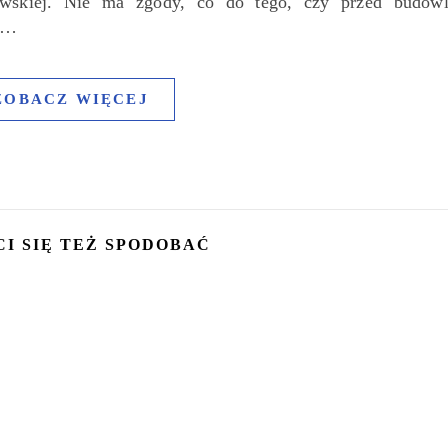
owskiej. Nie ma zgody, co do tego, czy przed budow
m…
ZOBACZ WIĘCEJ
CI SIĘ TEŻ SPODOBAĆ