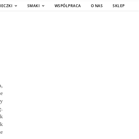
IECZKI
SMAKI
WSPÓLPRACA
O NAS
SKLEP
a,
ie
ny
ę.
ek
ek
ie