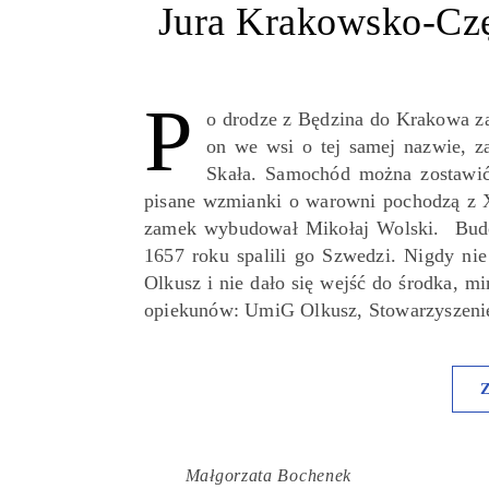
Jura Krakowsko-Cz
P
o drodze z Będzina do Krakowa za
on we wsi o tej samej nazwie, z
Skała. Samochód można zostawić 
pisane wzmianki o warowni pochodzą z X
zamek wybudował Mikołaj Wolski. Budowl
1657 roku spalili go Szwedzi. Nigdy nie
Olkusz i nie dało się wejść do środka, m
opiekunów: UmiG Olkusz, Stowarzyszen
Małgorzata Bochenek