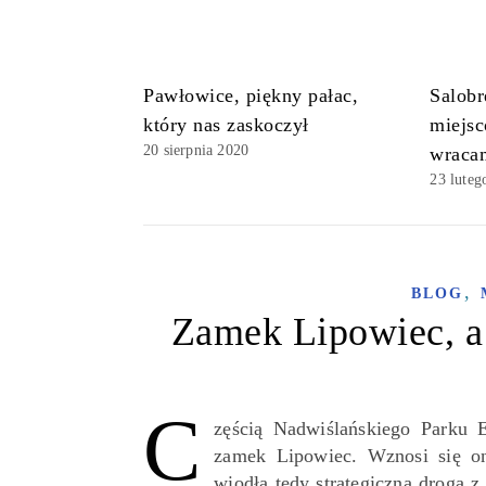
Pawłowice, piękny pałac,
Salobr
który nas zaskoczył
miejsc
20 sierpnia 2020
wraca
23 luteg
,
BLOG
Zamek Lipowiec, a
C
zęścią Nadwiślańskiego Parku E
zamek Lipowiec. Wznosi się o
wiodła tędy strategiczna droga 