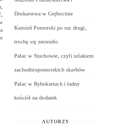
n,
Drukarstwa w Grębocinie
ć,
 w
Kamień Pomorski po raz drugi,
na
e
trochę się zmieniło
Pałac w Stuchowie, czyli szlakiem
zachodniopomorskich skarbów
Pałac w Rybokartach i ładny
kościół na dodatek
AUTORZY