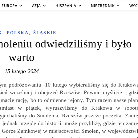
EUROPA
AZJA
HISZPANIA
NIEZBĘDNIK
WYC
,
,
G
POLSKA
ŚLĄSKIE
oleniu odwiedziliśmy i było
warto
15 lutego 2024
ym podróżowaniu. 10 lutego wybieraliśmy się do Krakow
ień wcześniej i obejrzeć Rzeszów. Pewnie myślicie: „gdz
 macie rację, bo to odmienne rejony. Tym razem nasze pla
zamiast w piątek, wyruszyliśmy do Krakowa w sobot
yjechaliśmy do Smolenia. Rzeszów jeszcze poczeka. Zam
 jednak przejdę do historii, może przybliżę, gdzie ten zam
 na Górze Zamkowej w miejscowości Smoleń, w województw