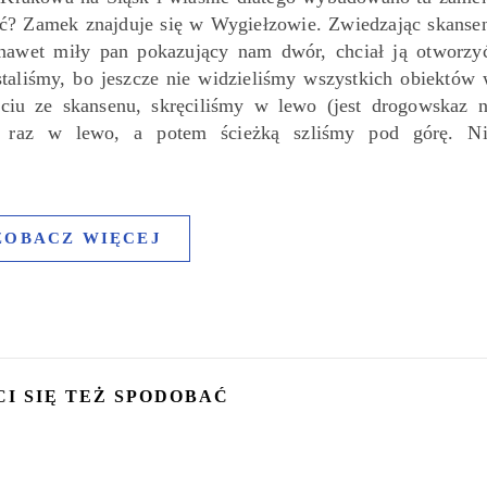
ać? Zamek znajduje się w Wygiełzowie. Zwiedzając skanse
nawet miły pan pokazujący nam dwór, chciał ją otworzy
taliśmy, bo jeszcze nie widzieliśmy wszystkich obiektów
ciu ze skansenu, skręciliśmy w lewo (jest drogowskaz 
e raz w lewo, a potem ścieżką szliśmy pod górę. Ni
ZOBACZ WIĘCEJ
CI SIĘ TEŻ SPODOBAĆ