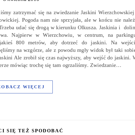
iśmy zatrzymać się na zwiedzanie Jaskini Wierzchowskiej
howickiej. Pogoda nam nie sprzyjała, ale w końcu nie nale
Trzeba udać się drogą w kierunku Olkusza. Jaskinia i doli
kowa. Najpierw w Wierzchowiu, w centrum, na parking
jakieś 800 metrów, aby dotrzeć do jaskini. Na wejśc
ęliśmy na wzgórze, ale z powodu mgły widok był taki sobi
skini Ale zrobił się czas najwyższy, aby wejść do jaskini.
czerze mówiąc trochę się tam ogrzaliśmy. Zwiedzanie…
ZOBACZ WIĘCEJ
CI SIĘ TEŻ SPODOBAĆ