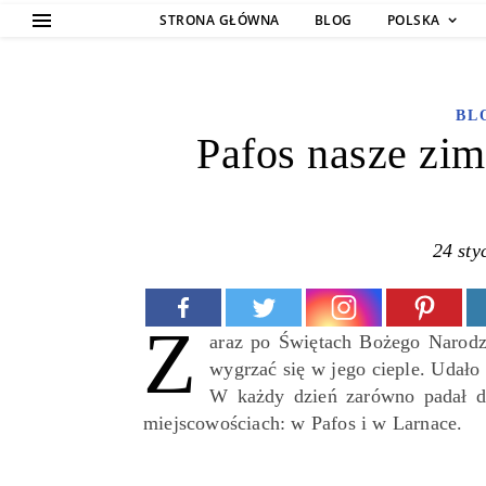
STRONA GŁÓWNA
BLOG
POLSKA
BL
Pafos nasze zi
24 sty
Z
araz po Świętach Bożego Narodze
wygrzać się w jego cieple. Udało
W każdy dzień zarówno padał de
miejscowościach: w Pafos i w Larnace.