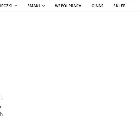
IECZKI
SMAKI
WSPÓLPRACA
O NAS
SKLEP
 i
a.
ch