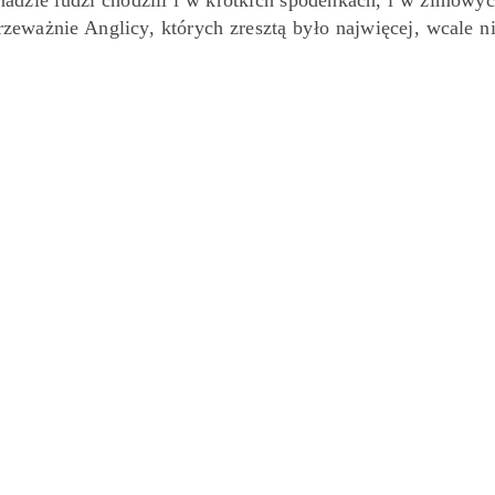
nadzie ludzi chodzili i w krótkich spodenkach, i w zimowy
rzeważnie Anglicy, których zresztą było najwięcej, wcale n