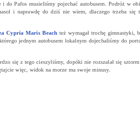
i do Pafos musieliśmy pojechać autobusem. Podróż w ob
asol i naprawdę do dziś nie wiem, dlaczego trzeba się 
za Cypria Maris Beach
też wymagał trochę gimnastyki, 
tórego jednym autobusem lokalnym dojechaliśmy do port
zo się z tego cieszyliśmy, dopóki nie rozszalał się sztorm
ętajcie więc, widok na morze ma swoje minusy.