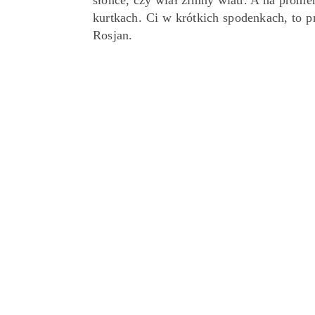
słońce, czy wiał zimny wiatr. A na prome
kurtkach. Ci w krótkich spodenkach, to p
Rosjan.