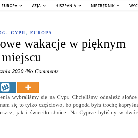
EUROPA
AZJA
HISZPANIA
NIEZBĘDNIK
WYC
,
,
OG
CYPR
EUROPA
mowe wakacje w pięknym
miejscu
cznia 2020
/
No Comments
nia wybraliśmy się na Cypr. Chcieliśmy odnaleźć słońce
 nam się to tylko częściowo, bo pogoda była trochę kapryśn
szcz, jak i świeciło słońce. Na Cyprze byliśmy w dwó