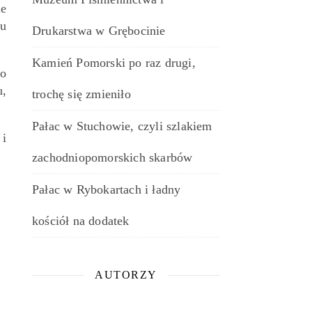
ie
tu
Drukarstwa w Grębocinie
Kamień Pomorski po raz drugi,
bo
u,
trochę się zmieniło
Pałac w Stuchowie, czyli szlakiem
 i
zachodniopomorskich skarbów
Pałac w Rybokartach i ładny
kościół na dodatek
AUTORZY