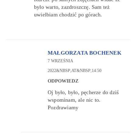
było warto, zazdroszczę. Sam też
uwielbiam chodzić po górach.
MAŁGORZATA BOCHENEK
7 WRZEŚNIA
2022&NBSP;AT&NBSP;14:50
ODPOWIEDZ
Oj było, było, pęcherze do dziś
wspominam, ale nic to.
Pozdrawiamy