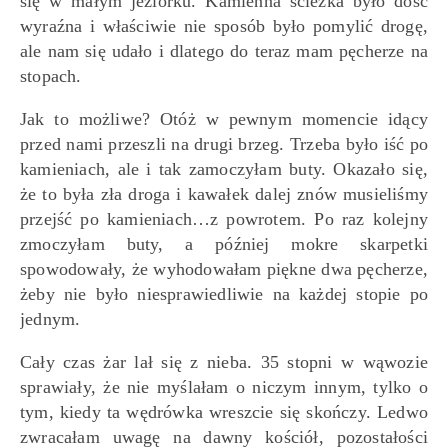
się w małym jeziorku. Kamienna ścieżka było dość
wyraźna i właściwie nie sposób było pomylić drogę,
ale nam się udało i dlatego do teraz mam pęcherze na
stopach.
Jak to możliwe? Otóż w pewnym momencie idący
przed nami przeszli na drugi brzeg. Trzeba było iść po
kamieniach, ale i tak zamoczyłam buty. Okazało się,
że to była zła droga i kawałek dalej znów musieliśmy
przejść po kamieniach…z powrotem. Po raz kolejny
zmoczyłam buty, a później mokre skarpetki
spowodowały, że wyhodowałam piękne dwa pęcherze,
żeby nie było niesprawiedliwie na każdej stopie po
jednym.
Cały czas żar lał się z nieba. 35 stopni w wąwozie
sprawiały, że nie myślałam o niczym innym, tylko o
tym, kiedy ta wędrówka wreszcie się skończy. Ledwo
zwracałam uwagę na dawny kościół, pozostałości