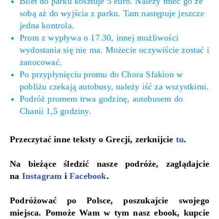
Bilet do parku kosztuje 5 euro. Należy mieć go ze
sobą aż do wyjścia z parku. Tam następuje jeszcze
jedna kontrola.
Prom z wypływa o 17.30, innej możliwości
wydostania się nie ma. Możecie oczywiście zostać i
zanocować.
Po przypłynięciu promu do Chora Sfakion w
pobliżu czekają autobusy, należy iść za wszystkimi.
Podróż promem trwa godzinę, autobusem do
Chanii 1,5 godziny.
Przeczytać inne teksty o Grecji, zerknijcie
tu
.
Na bieżące śledzić nasze podróże, zaglądajcie
na
Instagram
i
Facebook
.
Podróżować po Polsce, poszukajcie swojego
miejsca. Pomoże Wam w tym nasz ebook, kupcie