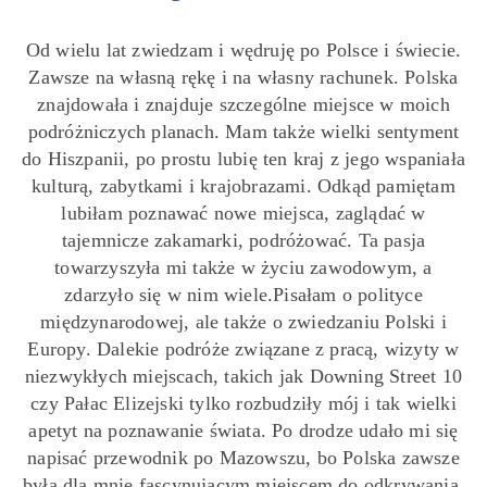
Od wielu lat zwiedzam i wędruję po Polsce i świecie.
Zawsze na własną rękę i na własny rachunek. Polska
znajdowała i znajduje szczególne miejsce w moich
podróżniczych planach. Mam także wielki sentyment
do Hiszpanii, po prostu lubię ten kraj z jego wspaniała
kulturą, zabytkami i krajobrazami. Odkąd pamiętam
lubiłam poznawać nowe miejsca, zaglądać w
tajemnicze zakamarki, podróżować. Ta pasja
towarzyszyła mi także w życiu zawodowym, a
zdarzyło się w nim wiele.Pisałam o polityce
międzynarodowej, ale także o zwiedzaniu Polski i
Europy. Dalekie podróże związane z pracą, wizyty w
niezwykłych miejscach, takich jak Downing Street 10
czy Pałac Elizejski tylko rozbudziły mój i tak wielki
apetyt na poznawanie świata. Po drodze udało mi się
napisać przewodnik po Mazowszu, bo Polska zawsze
była dla mnie fascynującym miejscem do odkrywania.