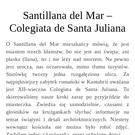
Santillana del Mar –
Colegiata de Santa Juliana
O Santillana del Mar mieszkańcy mówią, że jest
miastem trzech kłamstw, bo nie jest ani święta, ani
płaska (llana), no i nie leży nad morzem. Na pewno
jest urocza, nas oczarowała, mimo tłumu turystów.
Starówkę tworzy jedna rozgałęziona ulica. Za
najpiękniejszy zabytek romański w Kantabrii uważana
jest XII-wieczna Colegiata de Santa Juliana. Tu
skierowaliśmy nasze kroki zaraz po przyjeździe do
miasteczka. Zwiedza się samodzielnie, czasami z
głośników na krużgankach słychać informacje na
temat świątyni i detali architektonicznych. Niestety
wewnątrz kościoła nie można było robić zdjęć.
Zrobiłam jedno z krużganka, przez uchylone drzwi.