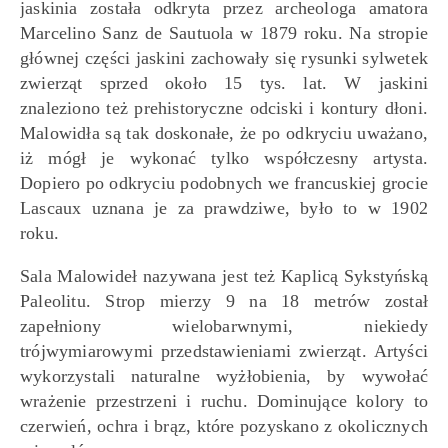
jaskinia została odkryta przez archeologa amatora
Marcelino Sanz de Sautuola w 1879 roku. Na stropie
głównej części jaskini zachowały się rysunki sylwetek
zwierząt sprzed około 15 tys. lat. W jaskini
znaleziono też prehistoryczne odciski i kontury dłoni.
Malowidła są tak doskonałe, że po odkryciu uważano,
iż mógł je wykonać tylko współczesny artysta.
Dopiero po odkryciu podobnych we francuskiej grocie
Lascaux uznana je za prawdziwe, było to w 1902
roku.
Sala Malowideł nazywana jest też Kaplicą Sykstyńską
Paleolitu. Strop mierzy 9 na 18 metrów został
zapełniony wielobarwnymi, niekiedy
trójwymiarowymi przedstawieniami zwierząt. Artyści
wykorzystali naturalne wyżłobienia, by wywołać
wrażenie przestrzeni i ruchu. Dominujące kolory to
czerwień, ochra i brąz, które pozyskano z okolicznych