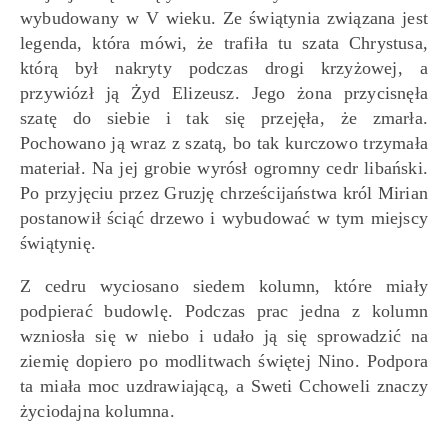
wybudowany w V wieku. Ze świątynia związana jest
legenda, która mówi, że trafiła tu szata Chrystusa,
którą był nakryty podczas drogi krzyżowej, a
przywiózł ją Żyd Elizeusz. Jego żona przycisnęła
szatę do siebie i tak się przejęła, że zmarła.
Pochowano ją wraz z szatą, bo tak kurczowo trzymała
materiał. Na jej grobie wyrósł ogromny cedr libański.
Po przyjęciu przez Gruzję chrześcijaństwa król Mirian
postanowił ściąć drzewo i wybudować w tym miejscy
świątynię.
Z cedru wyciosano siedem kolumn, które miały
podpierać budowlę. Podczas prac jedna z kolumn
wzniosła się w niebo i udało ją się sprowadzić na
ziemię dopiero po modlitwach świętej Nino. Podpora
ta miała moc uzdrawiającą, a Sweti Cchoweli znaczy
życiodajna kolumna.