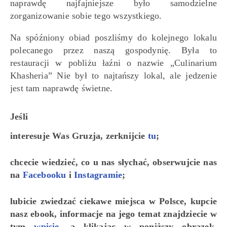
naprawdę najfajniejsze było samodzielne
zorganizowanie sobie tego wszystkiego.
Na spóźniony obiad poszliśmy do kolejnego lokalu
polecanego przez naszą gospodynię. Była to
restauracji w pobliżu łaźni o nazwie „Culinarium
Khasheria” Nie był to najtańszy lokal, ale jedzenie
jest tam naprawdę świetne.
Jeśli
interesuje Was Gruzja, zerknijcie
tu
;
chcecie wiedzieć, co u nas słychać, obserwujcie nas
na
Facebooku
i
Instagramie
;
lubicie zwiedzać ciekawe miejsca w Polsce, kupcie
nasz ebook, informacje na jego temat znajdziecie w
tym
wpisie
, a klikając w poniższy obrazek,