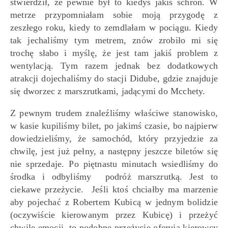
stwierdził, że pewnie był to kiedyś jakiś schron. W
metrze przypomniałam sobie moją przygodę z
zeszłego roku, kiedy to zemdlałam w pociągu. Kiedy
tak jechaliśmy tym metrem, znów zrobiło mi się
trochę słabo i myślę, że jest tam jakiś problem z
wentylacją. Tym razem jednak bez dodatkowych
atrakcji dojechaliśmy do stacji Didube, gdzie znajduje
się dworzec z marszrutkami, jadącymi do Mcchety.
Z pewnym trudem znaleźliśmy właściwe stanowisko,
w kasie kupiliśmy bilet, po jakimś czasie, bo najpierw
dowiedzieliśmy, że samochód, który przyjedzie za
chwilę, jest już pełny, a następny jeszcze biletów się
nie sprzedaje. Po piętnastu minutach wsiedliśmy do
środka i odbyliśmy podróż marszrutką. Jest to
ciekawe przeżycie. Jeśli ktoś chciałby ma marzenie
aby pojechać z Robertem Kubicą w jednym bolidzie
(oczywiście kierowanym przez Kubicę) i przeżyć
chwile emocji, to podobne przeżycie oferują kierowcy