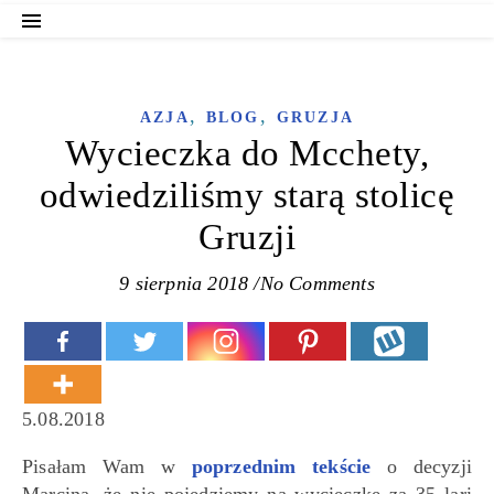
,
,
AZJA
BLOG
GRUZJA
Wycieczka do Mcchety,
odwiedziliśmy starą stolicę
Gruzji
9 sierpnia 2018
/
No Comments
5.08.2018
Pisałam Wam w
poprzednim tekście
o decyzji