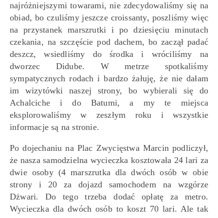
najróżniejszymi towarami, nie zdecydowaliśmy się na
obiad, bo czuliśmy jeszcze croissanty, poszliśmy więc
na przystanek marszrutki i po dziesięciu minutach
czekania, na szczęście pod dachem, bo zaczął padać
deszcz, wsiedliśmy do środka i wróciliśmy na
dworzec Didube. W metrze spotkaliśmy
sympatycznych rodach i bardzo żałuję, że nie dałam
im wizytówki naszej strony, bo wybierali się do
Achalciche i do Batumi, a my te miejsca
eksplorowaliśmy w zeszłym roku i wszystkie
informacje są na stronie.
Po dojechaniu na Plac Zwycięstwa Marcin podliczył,
że nasza samodzielna wycieczka kosztowała 24 lari za
dwie osoby (4 marszrutka dla dwóch osób w obie
strony i 20 za dojazd samochodem na wzgórze
Dżwari. Do tego trzeba dodać opłatę za metro.
Wycieczka dla dwóch osób to koszt 70 lari. Ale tak