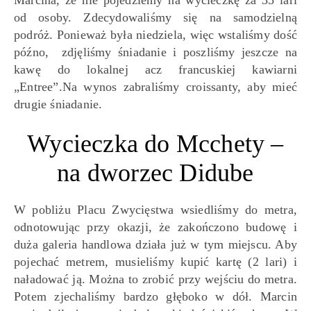
Marcina, że nie pojedziemy na wycieczkę za 35 lari
od osoby. Zdecydowaliśmy się na samodzielną
podróż. Ponieważ była niedziela, więc wstaliśmy dość
późno, zdjęliśmy śniadanie i poszliśmy jeszcze na
kawę do lokalnej acz francuskiej kawiarni
„Entree”.Na wynos zabraliśmy croissanty, aby mieć
drugie śniadanie.
Wycieczka do Mcchety –
na dworzec Didube
W pobliżu Placu Zwycięstwa wsiedliśmy do metra,
odnotowując przy okazji, że zakończono budowę i
duża galeria handlowa działa już w tym miejscu. Aby
pojechać metrem, musieliśmy kupić kartę (2 lari) i
naładować ją. Można to zrobić przy wejściu do metra.
Potem zjechaliśmy bardzo głęboko w dół. Marcin