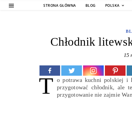
STRONA GŁÓWNA
BLOG
POLSKA
B
Chłodnik litews
15 
T
o potrawa kuchni polskiej i 
przygotować chłodnik, ale t
przygotowanie nie zajmie Wa