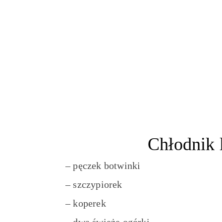
Chłodnik l
– pęczek botwinki
– szczypiorek
– koperek