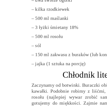
– dwa świeże ogórki
– kilka rzodkiewek
– 500 ml maślanki
– 3 łyżki śmietany 18%
– 500 ml rosołu
– sól
– 150 ml zakwasu z buraków (lub konc
– jajka (1 sztuka na porcję)
Chłodnik li
Zaczynamy od botwinki. Buraczki ob
kawałki. Podobnie robimy z liśćmi,
rosołu (najlepiej wywar zrobić sa
gotujemy do miękkości. Zajmie na