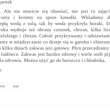
garnek
. Ale nie musicie się obawiać, nie jest to zajęci
ieramy i kroimy na spore kawałki. Wkładamy d
płą wodą z solą, tak by woda przykryła buraki. D
nka wędruje też obrany czosnek, chrzan, kilka liśc
gielskiego i chrzan. Całość przykrywamy i odstawia
zamy w międzyczasie co dzieje się w garnku i zbiera
o kilku dniach zakwas jest gotowy. Płyn przecedzamy
odówce. Zakwas jest bardzo zdrowy i wiele osób pi
dla zdrowia. Można użyć go do barszczu i chłodnika.
y.
pisy
zupy