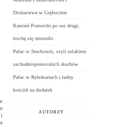
Drukarstwa w Grębocinie
Kamień Pomorski po raz drugi,
trochę się zmieniło
Pałac w Stuchowie, czyli szlakiem
zachodniopomorskich skarbów
Pałac w Rybokartach i ładny
kościół na dodatek
e
o
AUTORZY
i
a