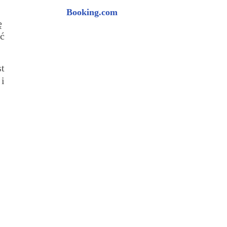
Booking.com
kę
ć
t
i