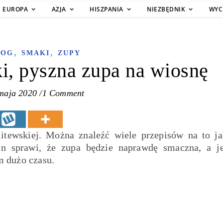
EUROPA
AZJA
HISZPANIA
NIEZBĘDNIK
WYC
,
,
LOG
SMAKI
ZUPY
ki, pyszna zupa na wiosnę
maja 2020
/
1 Comment
litewskiej. Można znaleźć wiele przepisów na to ja
en sprawi, że zupa będzie naprawdę smaczna, a je
m dużo czasu.