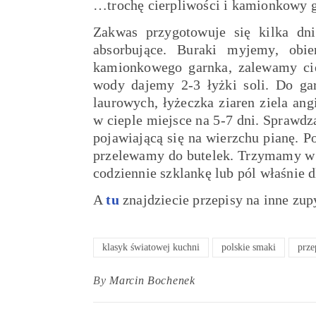
…trochę cierpliwości i kamionkowy 
Zakwas przygotowuje się kilka dni
absorbujące. Buraki myjemy, ob
kamionkowego garnka, zalewamy cie
wody dajemy 2-3 łyżki soli. Do gar
laurowych, łyżeczka ziaren ziela an
w cieple miejsce na 5-7 dni. Sprawd
pojawiającą się na wierzchu pianę. P
przelewamy do butelek. Trzymamy w l
codziennie szklankę lub pól właśnie 
A
tu
znajdziecie przepisy na inne zup
klasyk światowej kuchni
polskie smaki
prze
By
Marcin Bochenek