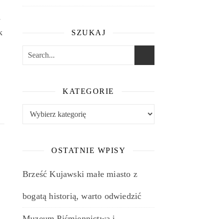
y
k
SZUKAJ
e
KATEGORIE
Kategorie
OSTATNIE WPISY
Brześć Kujawski małe miasto z
bogatą historią, warto odwiedzić
Muzeum Piśmiennictwa i