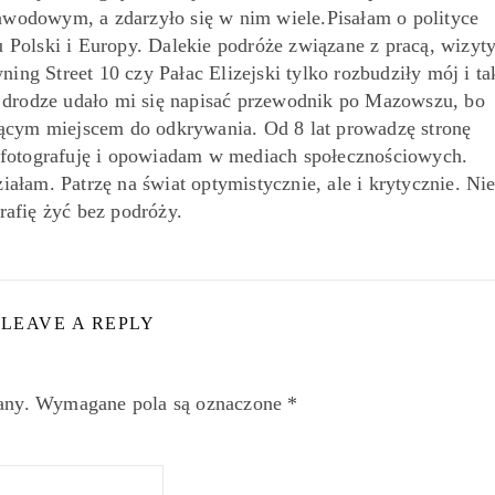
awodowym, a zdarzyło się w nim wiele.Pisałam o polityce
 Polski i Europy. Dalekie podróże związane z pracą, wizyt
ing Street 10 czy Pałac Elizejski tylko rozbudziły mój i ta
o drodze udało mi się napisać przewodnik po Mazowszu, bo
jącym miejscem do odkrywania. Od 8 lat prowadzę stronę
 fotografuję i opowiadam w mediach społecznościowych.
iałam. Patrzę na świat optymistycznie, ale i krytycznie. Ni
rafię żyć bez podróży.
LEAVE A REPLY
any.
Wymagane pola są oznaczone
*