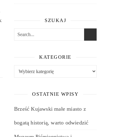
y
k
SZUKAJ
e
KATEGORIE
Kategorie
OSTATNIE WPISY
Brześć Kujawski małe miasto z
bogatą historią, warto odwiedzić
Muzeum Piśmiennictwa i