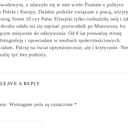
awodowym, a zdarzyło się w nim wiele.Pisałam o polityce
 Polski i Europy. Dalekie podróże związane z pracą, wizyt
ing Street 10 czy Pałac Elizejski tylko rozbudziły mój i ta
o drodze udało mi się napisać przewodnik po Mazowszu, bo
jącym miejscem do odkrywania. Od 8 lat prowadzę stronę
 fotografuję i opowiadam w mediach społecznościowych.
iałam. Patrzę na świat optymistycznie, ale i krytycznie. Ni
rafię żyć bez podróży.
LEAVE A REPLY
any.
Wymagane pola są oznaczone
*