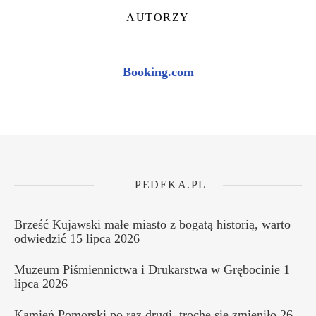
AUTORZY
Booking.com
PEDEKA.PL
Brześć Kujawski małe miasto z bogatą historią, warto
odwiedzić
15 lipca 2026
Muzeum Piśmiennictwa i Drukarstwa w Grębocinie
1
lipca 2026
Kamień Pomorski po raz drugi, trochę się zmieniło
26