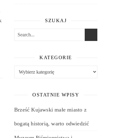
y
k
SZUKAJ
e
KATEGORIE
Kategorie
OSTATNIE WPISY
Brześć Kujawski małe miasto z
bogatą historią, warto odwiedzić
Muzeum Piśmiennictwa i