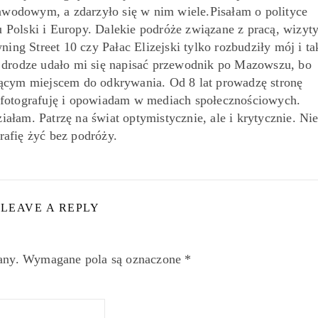
awodowym, a zdarzyło się w nim wiele.Pisałam o polityce
 Polski i Europy. Dalekie podróże związane z pracą, wizyt
ing Street 10 czy Pałac Elizejski tylko rozbudziły mój i ta
o drodze udało mi się napisać przewodnik po Mazowszu, bo
jącym miejscem do odkrywania. Od 8 lat prowadzę stronę
 fotografuję i opowiadam w mediach społecznościowych.
iałam. Patrzę na świat optymistycznie, ale i krytycznie. Ni
rafię żyć bez podróży.
LEAVE A REPLY
any.
Wymagane pola są oznaczone
*