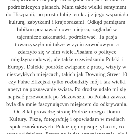
podróżniczych planach. Mam także wielki sentyment
do Hiszpanii, po prostu lubię ten kraj z jego wspaniała
kulturą, zabytkami i krajobrazami. Odkąd pamiętam
lubiłam poznawać nowe miejsca, zaglądać w
tajemnicze zakamarki, podróżować. Ta pasja
towarzyszyła mi także w życiu zawodowym, a
zdarzyło się w nim wiele.Pisałam o polityce
międzynarodowej, ale także o zwiedzaniu Polski i
Europy. Dalekie podróże związane z pracą, wizyty w
niezwykłych miejscach, takich jak Downing Street 10
czy Pałac Elizejski tylko rozbudziły mój i tak wielki
apetyt na poznawanie świata. Po drodze udało mi się
napisać przewodnik po Mazowszu, bo Polska zawsze
była dla mnie fascynującym miejscem do odkrywania.
Od 8 lat prowadzę stronę Podróżniczego Domu
Kultury. Piszę, fotografuję i opowiadam w mediach
społecznościowych. Pokazuję i opisuję tylko to, co
sama widziałam. Patrzę na świat optymistycznie, ale i