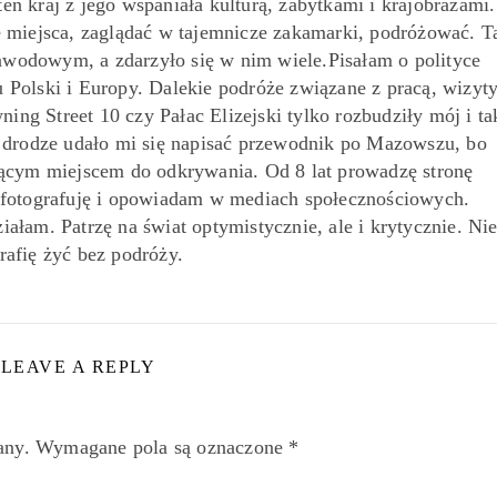
ten kraj z jego wspaniała kulturą, zabytkami i krajobrazami.
miejsca, zaglądać w tajemnicze zakamarki, podróżować. T
awodowym, a zdarzyło się w nim wiele.Pisałam o polityce
 Polski i Europy. Dalekie podróże związane z pracą, wizyt
ing Street 10 czy Pałac Elizejski tylko rozbudziły mój i ta
o drodze udało mi się napisać przewodnik po Mazowszu, bo
jącym miejscem do odkrywania. Od 8 lat prowadzę stronę
 fotografuję i opowiadam w mediach społecznościowych.
iałam. Patrzę na świat optymistycznie, ale i krytycznie. Ni
rafię żyć bez podróży.
LEAVE A REPLY
any.
Wymagane pola są oznaczone
*