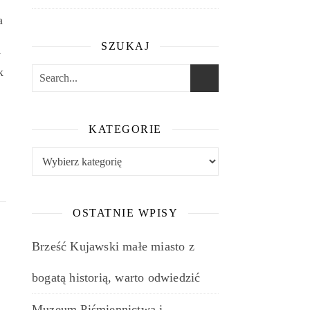
a
SZUKAJ
y
k
KATEGORIE
e
Kategorie
OSTATNIE WPISY
Brześć Kujawski małe miasto z
bogatą historią, warto odwiedzić
Muzeum Piśmiennictwa i