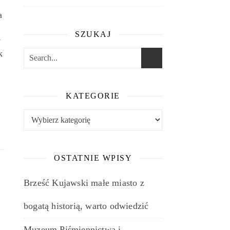
a
SZUKAJ
y
k
KATEGORIE
e
Kategorie
OSTATNIE WPISY
Brześć Kujawski małe miasto z
bogatą historią, warto odwiedzić
Muzeum Piśmiennictwa i