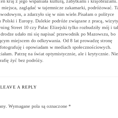
ten kraj z jego wspaniała kulturą, zabytkami i krajobrazami.
miejsca, zaglądać w tajemnicze zakamarki, podróżować. T
awodowym, a zdarzyło się w nim wiele.Pisałam o polityce
 Polski i Europy. Dalekie podróże związane z pracą, wizyt
ing Street 10 czy Pałac Elizejski tylko rozbudziły mój i ta
o drodze udało mi się napisać przewodnik po Mazowszu, bo
jącym miejscem do odkrywania. Od 8 lat prowadzę stronę
 fotografuję i opowiadam w mediach społecznościowych.
iałam. Patrzę na świat optymistycznie, ale i krytycznie. Ni
rafię żyć bez podróży.
LEAVE A REPLY
any.
Wymagane pola są oznaczone
*