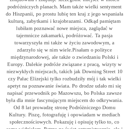
podróżniczych planach. Mam także wielki sentyment
do Hiszpanii, po prostu lubię ten kraj z jego wspaniała
kulturą, zabytkami i krajobrazami. Odkąd pamiętam
lubiłam poznawać nowe miejsca, zaglądać w
tajemnicze zakamarki, podróżować. Ta pasja
towarzyszyła mi także w życiu zawodowym, a
zdarzyło się w nim wiele.Pisałam o polityce
międzynarodowej, ale także o zwiedzaniu Polski i
Europy. Dalekie podróże związane z pracą, wizyty w
niezwykłych miejscach, takich jak Downing Street 10
czy Pałac Elizejski tylko rozbudziły mój i tak wielki
apetyt na poznawanie świata. Po drodze udało mi się
napisać przewodnik po Mazowszu, bo Polska zawsze
była dla mnie fascynującym miejscem do odkrywania.
Od 8 lat prowadzę stronę Podróżniczego Domu
Kultury. Piszę, fotografuję i opowiadam w mediach
społecznościowych. Pokazuję i opisuję tylko to, co
sama widziałam. Patrzę na świat optymistycznie, ale i