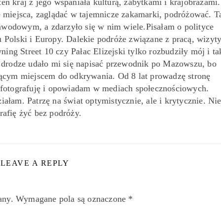
ten kraj z jego wspaniała kulturą, zabytkami i krajobrazami.
miejsca, zaglądać w tajemnicze zakamarki, podróżować. T
awodowym, a zdarzyło się w nim wiele.Pisałam o polityce
 Polski i Europy. Dalekie podróże związane z pracą, wizyt
ing Street 10 czy Pałac Elizejski tylko rozbudziły mój i ta
o drodze udało mi się napisać przewodnik po Mazowszu, bo
jącym miejscem do odkrywania. Od 8 lat prowadzę stronę
 fotografuję i opowiadam w mediach społecznościowych.
iałam. Patrzę na świat optymistycznie, ale i krytycznie. Ni
rafię żyć bez podróży.
LEAVE A REPLY
any.
Wymagane pola są oznaczone
*