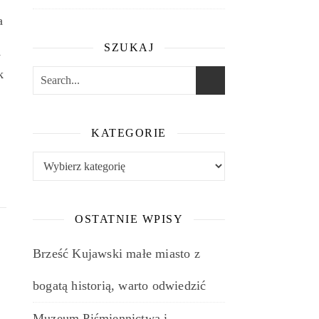
a
SZUKAJ
y
k
KATEGORIE
e
Kategorie
OSTATNIE WPISY
Brześć Kujawski małe miasto z
bogatą historią, warto odwiedzić
Muzeum Piśmiennictwa i