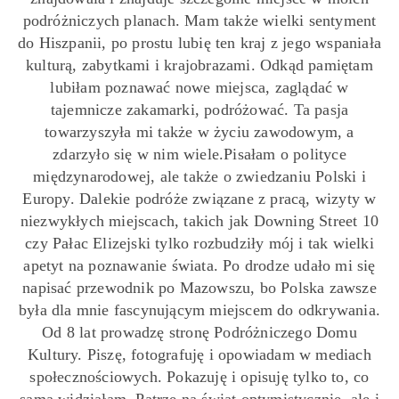
podróżniczych planach. Mam także wielki sentyment
do Hiszpanii, po prostu lubię ten kraj z jego wspaniała
kulturą, zabytkami i krajobrazami. Odkąd pamiętam
lubiłam poznawać nowe miejsca, zaglądać w
tajemnicze zakamarki, podróżować. Ta pasja
towarzyszyła mi także w życiu zawodowym, a
zdarzyło się w nim wiele.Pisałam o polityce
międzynarodowej, ale także o zwiedzaniu Polski i
Europy. Dalekie podróże związane z pracą, wizyty w
niezwykłych miejscach, takich jak Downing Street 10
czy Pałac Elizejski tylko rozbudziły mój i tak wielki
apetyt na poznawanie świata. Po drodze udało mi się
napisać przewodnik po Mazowszu, bo Polska zawsze
była dla mnie fascynującym miejscem do odkrywania.
Od 8 lat prowadzę stronę Podróżniczego Domu
Kultury. Piszę, fotografuję i opowiadam w mediach
społecznościowych. Pokazuję i opisuję tylko to, co
sama widziałam. Patrzę na świat optymistycznie, ale i