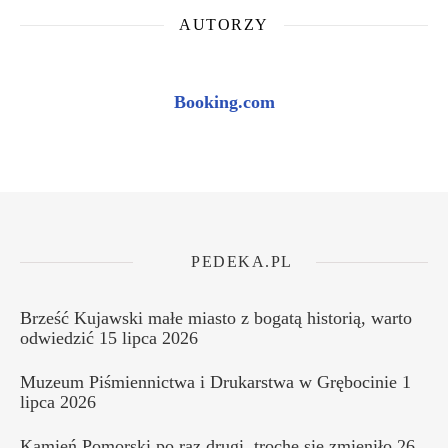
AUTORZY
Booking.com
PEDEKA.PL
Brześć Kujawski małe miasto z bogatą historią, warto
odwiedzić
15 lipca 2026
Muzeum Piśmiennictwa i Drukarstwa w Grębocinie
1
lipca 2026
Kamień Pomorski po raz drugi, trochę się zmieniło
26