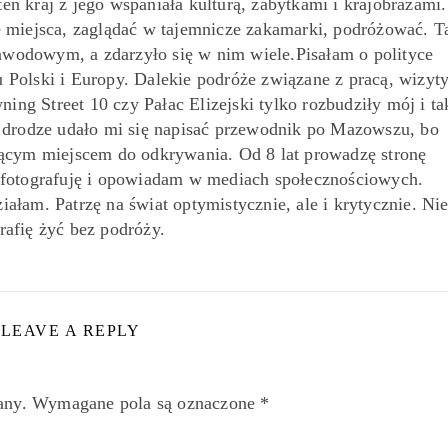
ten kraj z jego wspaniała kulturą, zabytkami i krajobrazami.
miejsca, zaglądać w tajemnicze zakamarki, podróżować. T
awodowym, a zdarzyło się w nim wiele.Pisałam o polityce
 Polski i Europy. Dalekie podróże związane z pracą, wizyt
ing Street 10 czy Pałac Elizejski tylko rozbudziły mój i ta
o drodze udało mi się napisać przewodnik po Mazowszu, bo
jącym miejscem do odkrywania. Od 8 lat prowadzę stronę
 fotografuję i opowiadam w mediach społecznościowych.
iałam. Patrzę na świat optymistycznie, ale i krytycznie. Ni
rafię żyć bez podróży.
LEAVE A REPLY
any.
Wymagane pola są oznaczone
*