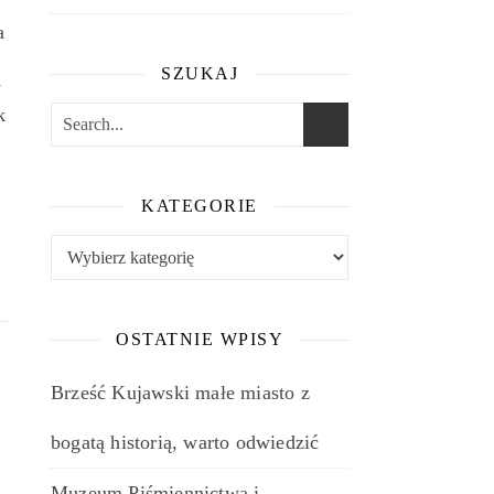
a
SZUKAJ
y
k
KATEGORIE
e
Kategorie
OSTATNIE WPISY
Brześć Kujawski małe miasto z
bogatą historią, warto odwiedzić
Muzeum Piśmiennictwa i