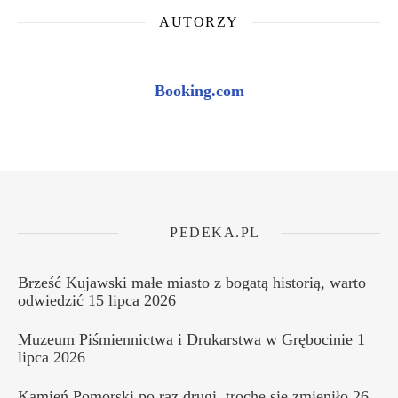
AUTORZY
Booking.com
PEDEKA.PL
Brześć Kujawski małe miasto z bogatą historią, warto
odwiedzić
15 lipca 2026
Muzeum Piśmiennictwa i Drukarstwa w Grębocinie
1
lipca 2026
Kamień Pomorski po raz drugi, trochę się zmieniło
26